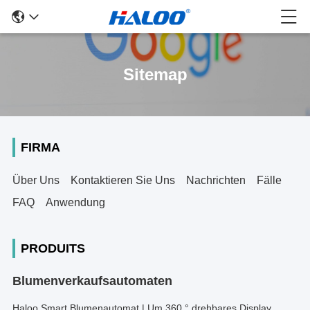
Sitemap
FIRMA
Über Uns
Kontaktieren Sie Uns
Nachrichten
Fälle
FAQ
Anwendung
PRODUITS
Blumenverkaufsautomaten
Haloo Smart Blumenautomat | Um 360 ° drehbares Display,