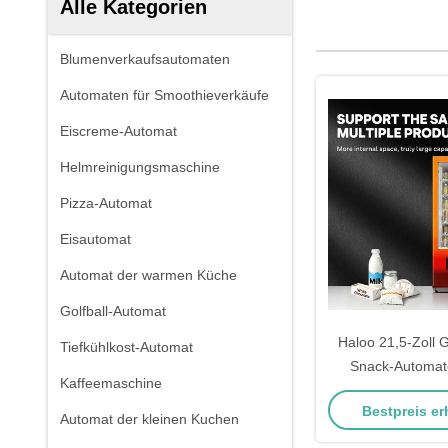
Alle Kategorien
Blumenverkaufsautomaten
Automaten für Smoothieverkäufe
Eiscreme-Automat
Helmreinigungsmaschine
Pizza-Automat
Eisautomat
Automat der warmen Küche
Golfball-Automat
Haloo 21,5-Zoll 
Tiefkühlkost-Automat
Snack-Automat
Kaffeemaschine
Kapazität, defog
Bestpreis er
robust und l
Automat der kleinen Kuchen