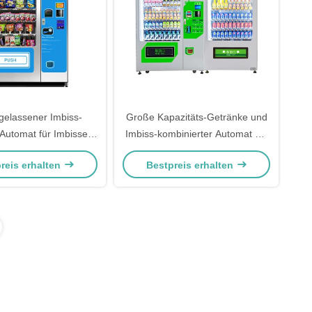
elassener Imbiss-
Große Kapazitäts-Getränke und
Automat für Imbisse
Imbiss-kombinierter Automat mit
s Biscuit Bread
doppelten Kabinett-
reis erhalten
Bestpreis erhalten
Kombinations-Automaten