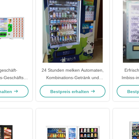
geschäft-
24 Stunden melken Automaten,
Erfris
s-Geschäfts-
Kombinations-Getränk und
Imbiss-in
 Aufzug
Imbiss-Automaten
Förd
halten
Bestpreis erhalten
Bestp