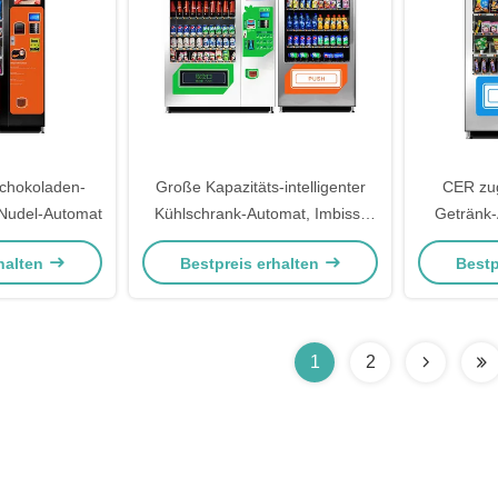
Schokoladen-
Große Kapazitäts-intelligenter
CER zug
-Nudel-Automat
Kühlschrank-Automat, Imbiss-
Getränk-
Automat kombiniert
Chip
halten
Bestpreis erhalten
Bestp
1
2