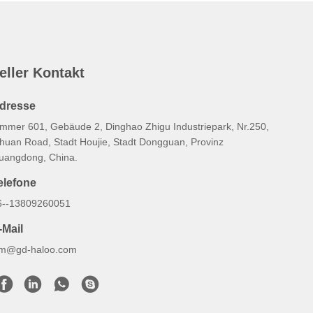
eller Kontakt
dresse
immer 601, Gebäude 2, Dinghao Zhigu Industriepark, Nr.250,
ihuan Road, Stadt Houjie, Stadt Dongguan, Provinz
uangdong, China.
elefone
6--13809260051
-Mail
m@gd-haloo.com