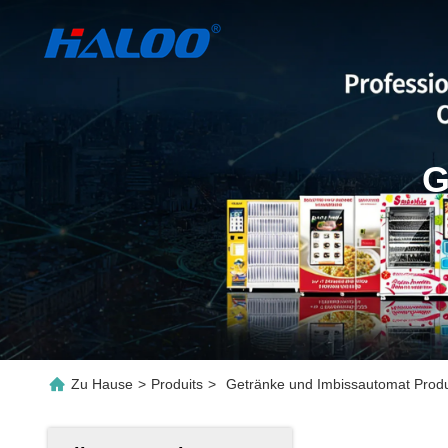
G
Zu Hause
>
Produits
>
Getränke und Imbissautomat Produ