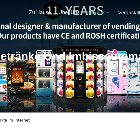
Zu Hause
Über Uns
Produits
etränke Und Imbissautom
kte im Internet