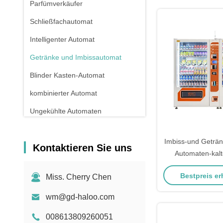
Parfümverkäufer
Schließfachautomat
Intelligenter Automat
Getränke und Imbissautomat
Blinder Kasten-Automat
kombinierter Automat
Ungekühlte Automaten
Apothekenautomat
Imbiss-und Geträn
Kontaktieren Sie uns
Flüssiger reinigender Automat
Automaten-kalt
Miniautomat
Bestpreis er
Miss. Cherry Chen
Sex Toy Vending Machine
wm@gd-haloo.com
Nagelverkaufsautomaten
008613809260051
Protein Powder Vending Machine