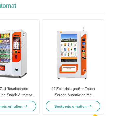
utomat
Zoll-Touchscreen
49 Zoll-trinkt großer Touch
 und Snack-Automaten
Screen Automaten mit
fzugsfunktion für
Abkühlungs-Imbiss-Automaten
reis erhalten
Bestpreis erhalten
entren, Stationen und
ürogebäude