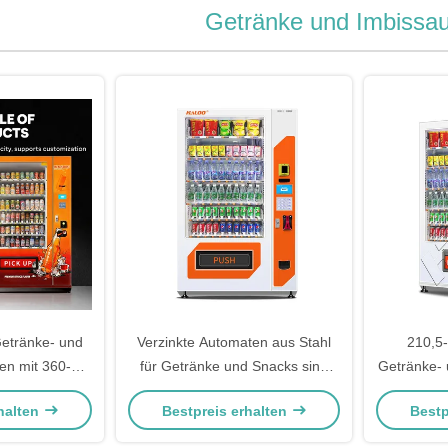
Getränke und Imbissa
Getränke- und
Verzinkte Automaten aus Stahl
210,5-
en mit 360-
für Getränke und Snacks sind
Getränke-
ging Glastür,
langlebig
mit Au
halten
Bestpreis erhalten
Bestp
anglebig
Einkaufsz
B