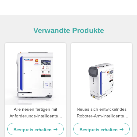
Verwandte Produkte
Alle neuen fertigen mit
Neues sich entwickelndes
Anforderungs-intelligentem
Roboter-Arm-intelligentes
intelligentem Automaten mit
Automaten-Touch Screen
Touch Screen Soem
Soem-ODM
Bestpreis erhalten
Bestpreis erhalten
besonders an