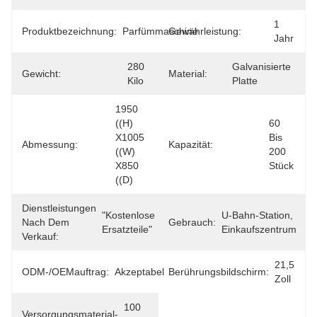
1 
Produktbezeichnung:
Parfümmaschine
Gewährleistung:
Jahr
280 
Galvanisierte 
Gewicht:
Material:
Kilo
Platte
1950 
((H) 
60 
X1005 
Bis 
Abmessung:
Kapazität:
((W) 
200 
X850 
Stück
((D)
Dienstleistungen
"Kostenlose 
U-Bahn-Station, 
Nach Dem
Gebrauch:
Ersatzteile"
Einkaufszentrum
Verkauf:
21,5 
ODM-/OEMauftrag:
Akzeptabel
Berührungsbildschirm:
Zoll
100 
Versorgungsmaterial-