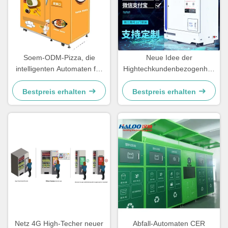
Soem-ODM-Pizza, die
Neue Idee der
intelligenten Automaten für
Hightechkundenbezogenheit
gesunde Nahrung kocht
Machinewith-CER Zertifikat
verkaufend
Bestpreis erhalten
Bestpreis erhalten
Netz 4G High-Techer neuer
Abfall-Automaten CER