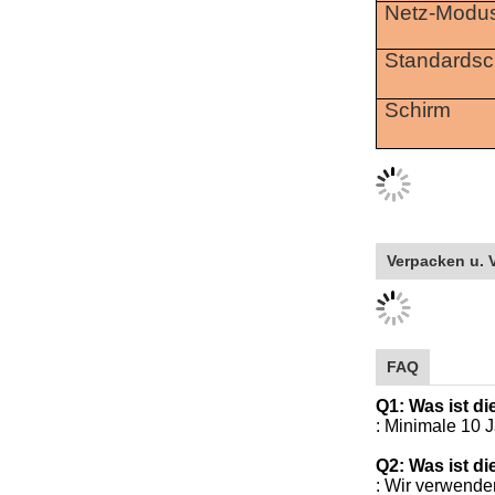
Netz-Modu
Standardsch
Schirm
Verpacken u. 
FAQ
Q1: Was ist d
: Minimale 10 
Q2: Was ist d
: Wir verwenden
Q3: Was ist d