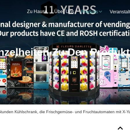
Zu Hause
Über Uns
Produits
nzelheiten Zu Den Produk
Stunden Kühlschrank, die Frischgemüse- und Fruchtautomaten mit X-Y