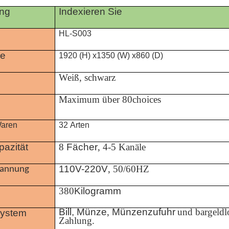
ung
Indexieren Sie
HL-S003
e
1920 (H) x1350 (W) x860 (D)
Weiß, schwarz
Maximum über 80choices
Waren
32 Arten
pazität
8
Fächer
, 4-5 Kanäle
110V-220V
, 50/60HZ
pannung
380
Kilogramm
Bill, Münze
,
Münzenzufuhr
und bargeldl
System
Zahlung.