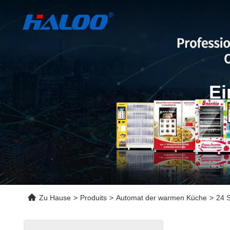
Ei
Zu Hause
>
Produits
>
Automat der warmen Küche
>
24 