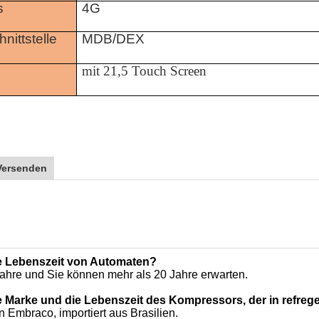
s
4G
nittstelle
MDB/DEX
mit 21,5 Touch Screen
Versenden
ie Lebenszeit von Automaten?
Jahre und Sie können mehr als 20 Jahre erwarten.
ie Marke und die Lebenszeit des Kompressors, der in refre
 Embraco, importiert aus Brasilien.
ie Lebenszeit des Barzahlungssystems (Münzenwechsler u