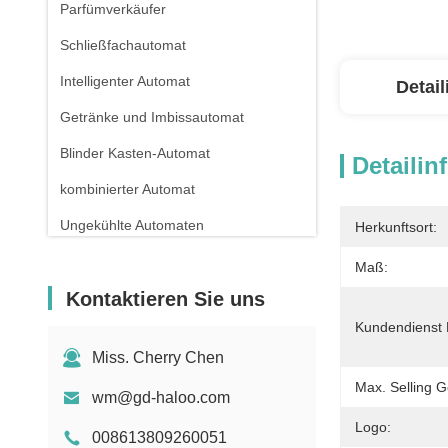
Parfümverkäufer
Schließfachautomat
Intelligenter Automat
Detai
Getränke und Imbissautomat
Blinder Kasten-Automat
Detailin
kombinierter Automat
Ungekühlte Automaten
Herkunftsort:
Apothekenautomat
Maß:
Kontaktieren Sie uns
Flüssiger reinigender Automat
Kundendienst 
Miniautomat
Miss. Cherry Chen
Sex Toy Vending Machine
Max. Selling 
wm@gd-haloo.com
Nagelverkaufsautomaten
Logo:
008613809260051