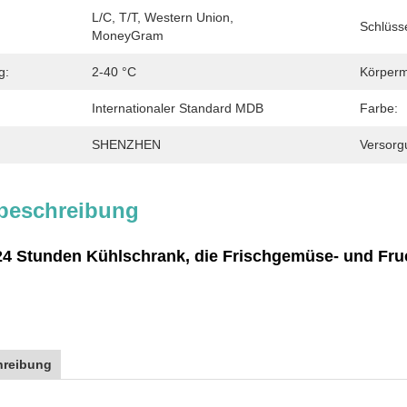
L/C, T/T, Western Union, 
Schlüsse
MoneyGram
g:
2-40 °C
Körperm
Internationaler Standard MDB
Farbe:
SHENZHEN
Versorg
beschreibung
24 Stunden Kühlschrank, die Frischgemüse- und Fru
hreibung