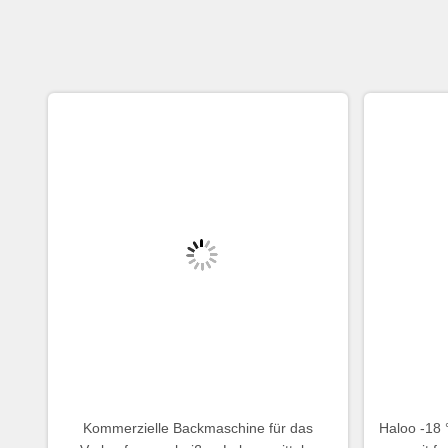
Kommerzielle Backmaschine für das
Haloo -18
Verkaufen von heißen Lebensmitteln.
mit fa
Mikrowell