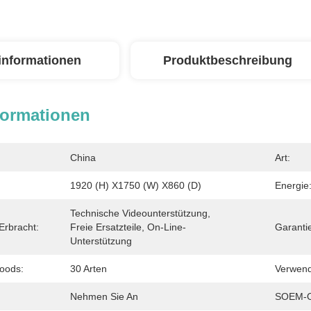
linformationen
Produktbeschreibung
formationen
China
Art:
1920 (H) X1750 (W) X860 (D)
Energie
Technische Videounterstützung, 
Erbracht:
Freie Ersatzteile, On-Line-
Garanti
Unterstützung
Goods:
30 Arten
Verwen
Nehmen Sie An
SOEM-