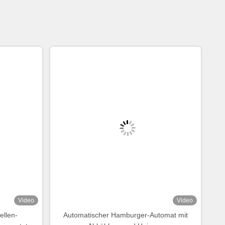
Video
Video
ellen-
Automatischer Hamburger-Automat mit
usgestattet
Abkühlung und Heizung
chirm und