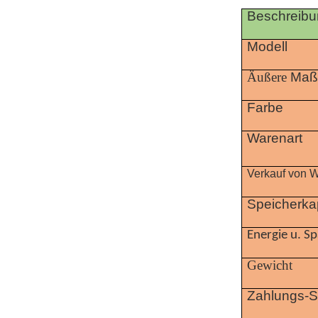
Beschreib
Modell
Äußere
Maß
Farbe
Warenart
Verkauf von 
Speicherka
Energie u. S
Gewicht
Zahlungs-