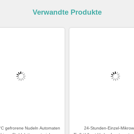
Verwandte Produkte
 °C gefrorene Nudeln Automaten
24-Stunden-Einzel-Mikrow
rbigen Stahlplattenmaterial,
Tiefkühlkost-Verkaufsautomat, a
enherd, Dampferhitzung für 35
mit einem 49-Zoll-Großbilds