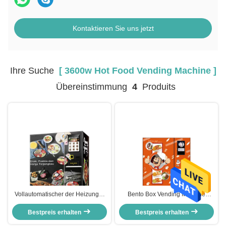
Kontaktieren Sie uns jetzt
Ihre Suche
[ 3600w Hot Food Vending Machine ]
Übereinstimmung
4
Produits
Vollautomatischer der Heizungs-
Bento Box Vending Machine
Automat kundengebundener
Freezing-Mahlzeit-Automat
warmen Küche der warmen
Bestpreis erhalten
Bestpreis erhalten
vorbereiteter
Küche Automat
Nahrungsmittelautomat