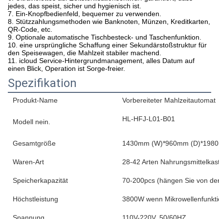
jedes, das speist, sicher und hygienisch ist.
7. Ein-Knopfbedienfeld, bequemer zu verwenden.
8. Stützzahlungsmethoden wie Banknoten, Münzen, Kreditkarten,
QR-Code, etc.
9. Optionale automatische Tischbesteck- und Taschenfunktion.
10. eine ursprüngliche Schaffung einer Sekundärstoßstruktur für
den Speisewagen, die Mahlzeit stabiler machend.
11. icloud Service-Hintergrundmanagement, alles Datum auf
einen Blick, Operation ist Sorge-freier.
Spezifikation
Produkt-Name
Vorbereiteter Mahlzeitautomat
HL-HFJ-L01-B01
Modell nein.
Gesamtgröße
1430mm (W)*960mm (D)*1980
Waren-Art
28-42 Arten Nahrungsmittelkas
Speicherkapazität
70-200pcs (hängen Sie von de
Höchstleistung
3800W wenn Mikrowellenfunkti
Spannung
110V-220V, 50/60HZ