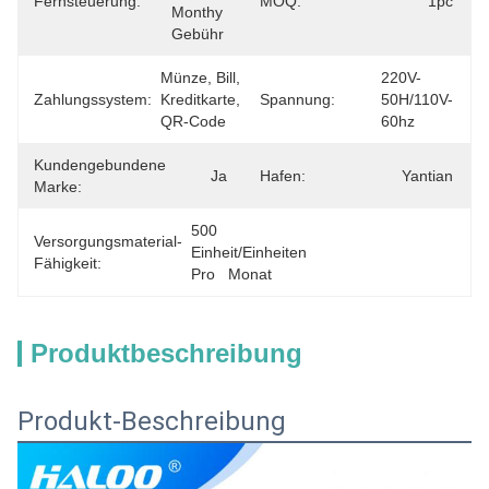
Fernsteuerung:
MOQ:
1pc
Monthy 
Gebühr
Münze, Bill, 
220V-
Zahlungssystem:
Kreditkarte, 
Spannung:
50H/110V-
QR-Code
60hz
Kundengebundene
Ja
Hafen:
Yantian
Marke:
500 
Versorgungsmaterial-
Einheit/Einheiten 
Fähigkeit:
Pro   Monat
Produktbeschreibung
Produkt-Beschreibung