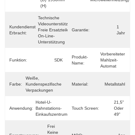
(H)
Technische 
Videounterstützung, 
Kundendienst
1 
Freie Ersatzteile, 
Garantie:
Erbracht:
Jahr
On-Line-
Unterstützung
Vorbereiteter 
Produkt-
Funktion:
SDK
Mahlzeit-
Name:
Automat
Weiße, 
Farbe:
Kundenspezifische 
Material:
Metallstahl
Verpackungen
Hotel-U-
21,5" 
Anwendung:
Bahnstations-
Touch Screen:
Oder 
Einkaufszentrum
49"
Frei 
Keine 