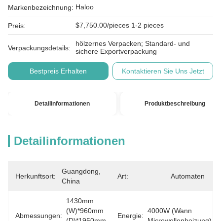
Haloo
Markenbezeichnung:
$7,750.00/pieces 1-2 pieces
Preis:
hölzernes Verpacken; Standard- und
Verpackungsdetails:
sichere Exportverpackung
Bestpreis Erhalten
Kontaktieren Sie Uns Jetzt
Detailinformationen
Produktbeschreibung
Detailinformationen
Guangdong, 
Herkunftsort:
Art:
Automaten
China
1430mm 
(W)*960mm 
4000W (wann 
Abmessungen:
Energie:
(D)*1950mm 
Microwellenheizung)