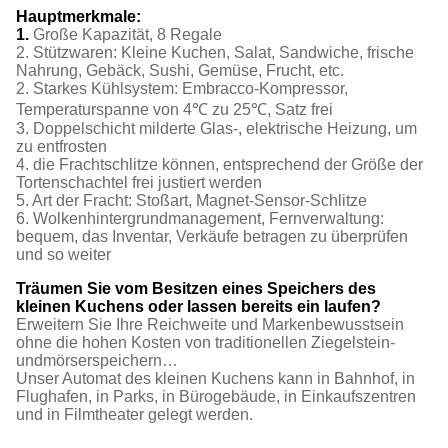
Hauptmerkmale:
1.
Große Kapazität, 8 Regale
2. Stützwaren: Kleine Kuchen, Salat, Sandwiche, frische
Nahrung, Gebäck, Sushi, Gemüse, Frucht, etc.
2. Starkes Kühlsystem: Embracco-Kompressor,
Temperaturspanne von 4℃ zu 25℃, Satz frei
3. Doppelschicht milderte Glas-, elektrische Heizung, um
zu entfrosten
4. die Frachtschlitze können, entsprechend der Größe der
Tortenschachtel frei justiert werden
5. Art der Fracht: Stoßart, Magnet-Sensor-Schlitze
6. Wolkenhintergrundmanagement, Fernverwaltung:
bequem, das Inventar, Verkäufe betragen zu überprüfen
und so weiter
Träumen Sie vom Besitzen eines Speichers des
kleinen Kuchens oder lassen bereits ein laufen?
Erweitern Sie Ihre Reichweite und Markenbewusstsein
ohne die hohen Kosten von traditionellen Ziegelstein-
undmörserspeichern…
Unser Automat des kleinen Kuchens kann in Bahnhof, in
Flughafen, in Parks, in Bürogebäude, in Einkaufszentren
und in Filmtheater gelegt werden.