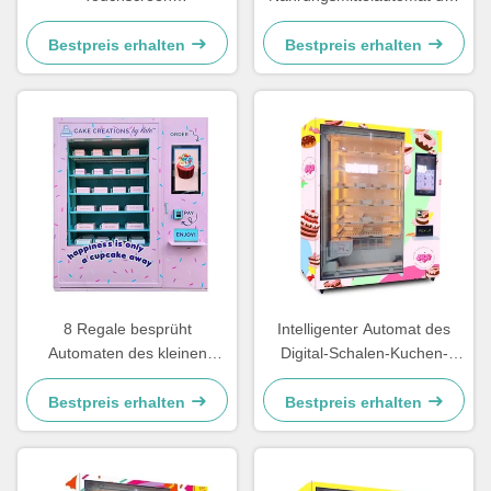
Kuchenverkaufsautomaten
Aufzuganlage-Kühlschrank-
mit Farbstahlplatten
automatischer kleinen
Bestpreis erhalten
Bestpreis erhalten
Schaumrahmen und XY
Kuchens mit 21.5inch Touch
Versandsystem
Screen
8 Regale besprüht
Intelligenter Automat des
Automaten des kleinen
Digital-Schalen-Kuchen-
Kuchens mit Aufzug und
Automaten-Kühlschrank-
Kühlschrank
kleinen Kuchens mit Aufzug
Bestpreis erhalten
Bestpreis erhalten