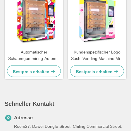
Automatischer
Kundenspezifischer Logo
Schaumgummiring-Automat
Sushi Vending Machine Mini
mit Kartenleser Vending
backt Bento Cakes Vending
Machine US
Machine zusammen
Bestpreis erhalten
Bestpreis erhalten
Schneller Kontakt
Adresse
Room27, Dawei Dongfu Street, Chiling Commercial Street,