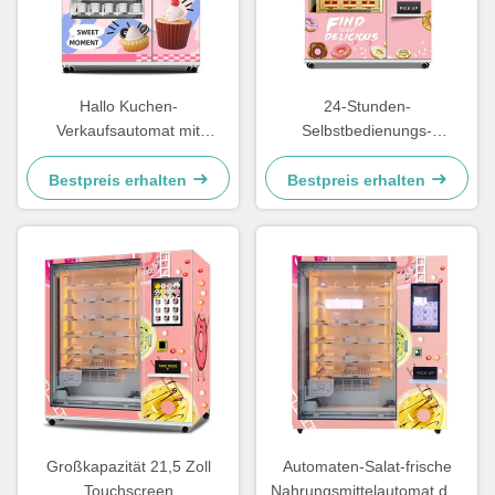
Hallo Kuchen-
24-Stunden-
Verkaufsautomat mit
Selbstbedienungs-
Kühlung und intelligentem
Automaten für Kuchen mit
Managementsystem
automatischem Hebesystem,
Bestpreis erhalten
Bestpreis erhalten
Ganzstahl-Türrahmen und
Antibeschlagglas
Großkapazität 21,5 Zoll
Automaten-Salat-frische
Touchscreen
Nahrungsmittelautomat des