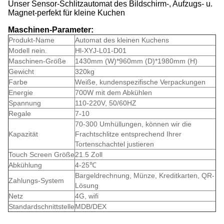
Unser Sensor-Schlitzautomat des Bildschirm-, Aufzugs- u.
Magnet-perfekt für kleine Kuchen
Maschinen-Parameter:
Produkt-Name
Automat des kleinen Kuchens
Modell nein.
Hl-XYJ-L01-D01
Maschinen-Größe
1430mm (W)*960mm (D)*1980mm (H)
Gewicht
320kg
Farbe
Weiße, kundenspezifische Verpackungen
Energie
700W mit dem Abkühlen
Spannung
110-220V, 50/60HZ
Regale
7-10
70-300 Umhüllungen, können wir die
Kapazität
Frachtschlitze entsprechend Ihrer
Tortenschachtel justieren
Touch Screen Größe
21.5 Zoll
Abkühlung
4-25℃
Bargeldrechnung, Münze, Kreditkarten, QR-
Zahlungs-System
Lösung
Netz
4G, wifi
Standardschnittstelle
MDB/DEX