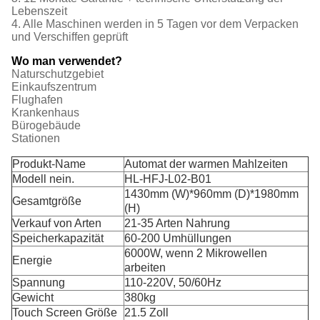
Lebenszeit
4. Alle Maschinen werden in 5 Tagen vor dem Verpacken
und Verschiffen geprüft
Wo man verwendet?
Naturschutzgebiet
Einkaufszentrum
Flughafen
Krankenhaus
Bürogebäude
Stationen
Produkt-Name
Automat der warmen Mahlzeiten
Modell nein.
HL-HFJ-L02-B01
1430mm (W)*960mm (D)*1980mm
Gesamtgröße
(H)
Verkauf von Arten
21-35 Arten Nahrung
Speicherkapazität
60-200 Umhüllungen
6000W, wenn 2 Mikrowellen
Energie
arbeiten
Spannung
110-220V, 50/60Hz
Gewicht
380kg
Touch Screen Größe
21.5 Zoll