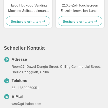
Haloo Hot Food Vending
210,5-Zoll-Touchscreen
Machine Selbstbedienung
Einzelmikrowellen-Lunch-
Mittagessen Bento mit
Vending-Maschine mit
Heizfunktion Große
Gefrierfunktion und
Bestpreis erhalten
Bestpreis erhalten
Kapazität Food Vending
frostfreier Kühltechnologie
Machine
Schneller Kontakt
Adresse
Room27, Dawei Dongfu Street, Chiling Commercial Street,
Houjie Dongguan, China
Telefone
86--13809260051
E-Mail
wm@gd-haloo.com