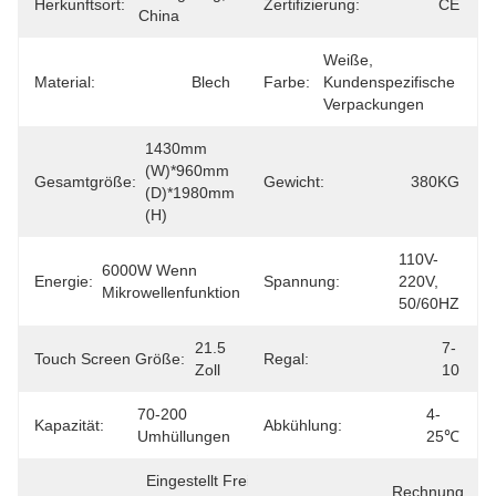
Herkunftsort:
Zertifizierung:
CE
China
Weiße, 
Material:
Blech
Farbe:
Kundenspezifische 
Verpackungen
1430mm 
(W)*960mm 
Gesamtgröße:
Gewicht:
380KG
(D)*1980mm 
(H)
110V-
6000W Wenn 
Energie:
Spannung:
220V, 
Mikrowellenfunktion
50/60HZ
21.5 
7-
Touch Screen Größe:
Regal:
Zoll
10
70-200 
4-
Kapazität:
Abkühlung:
Umhüllungen
25℃
Eingestellt Frei 
Rechnung, 