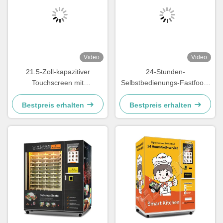
Video
Video
21.5-Zoll-kapazitiver
24-Stunden-
Touchscreen mit
Selbstbedienungs-Fastfood-
Stahltürrahmen für
Lunchbox-Automaten mit
Heizmaschine mit
Stahltürrahmen und
Bestpreis erhalten
Bestpreis erhalten
Heizfunktion
doppelter
Mikrowellenheizung