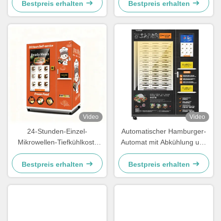
Stahlplattenmaterial,
Bestpreis erhalten
Bestpreis erhalten
Mikrowellenherd,
Dampferhitzung für 35
Sekunden, servieren
Video
Video
24-Stunden-Einzel-
Automatischer Hamburger-
Mikrowellen-Tiefkühlkost-
Automat mit Abkühlung und
Verkaufsautomat,
Heizung
ausgestattet mit einem 49-
Bestpreis erhalten
Bestpreis erhalten
Zoll-Großbildschirm und
SDK-Funktion