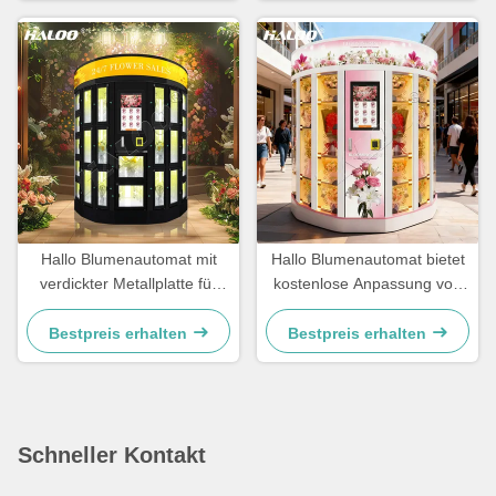
Hallo Blumenautomat mit
Hallo Blumenautomat bietet
verdickter Metallplatte für
kostenlose Anpassung von
Langlebigkeit, kommt mit
Logo, Metallplattenmaterial
SDK-Funktion und
und unterstützt mehrere
Bestpreis erhalten
Bestpreis erhalten
Kühlsystem
Zahlungsarten
Schneller Kontakt