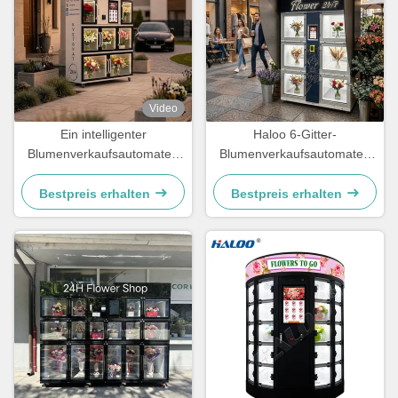
Video
Ein intelligenter
Haloo 6-Gitter-
Blumenverkaufsautomaten
Blumenverkaufsautomaten
zum Verkauf.
mit robustem Baldachin.
Super wasserdichte Leistung
Bestpreis erhalten
Bestpreis erhalten
geeignet für den
Außenbereich.