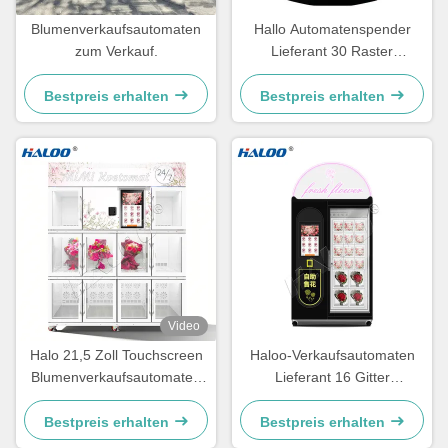
Blumenverkaufsautomaten
Hallo Automatenspender
zum Verkauf.
Lieferant 30 Raster
Blumenautomat mit Kühl-
und Befeuchtungssystem,
Bestpreis erhalten
Bestpreis erhalten
kostenlose Logoanpassung
Video
Halo 21,5 Zoll Touchscreen
Haloo-Verkaufsautomaten
Blumenverkaufsautomaten
Lieferant 16 Gitter
mit Kühl- und
automatische Blumen-
Konservierungssystem, aus
Verkaufsautomaten, mit
Bestpreis erhalten
Bestpreis erhalten
verzinktem Blechenmaterial
Metallblech und Kühlsystem