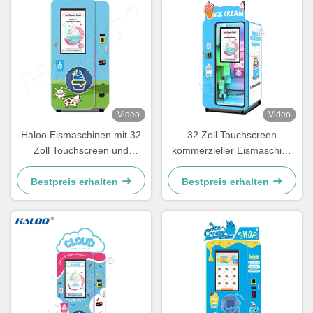
Video
Video
Haloo Eismaschinen mit 32
32 Zoll Touchscreen
Zoll Touchscreen und
kommerzieller Eismaschine
Vorkühlung und
mit schneller Ausgabe
Frischhaltefunktion
Bestpreis erhalten
Bestpreis erhalten