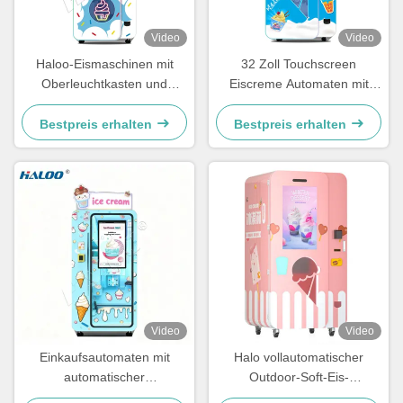
Video
Video
Haloo-Eismaschinen mit
32 Zoll Touchscreen
Oberleuchtkasten und
Eiscreme Automaten mit
Wurmgetrieberreduktor,
Wurm Getriebe Reduktor
Embraco 1.5P-Kompressor
und Anti-Pinch Pickup Port
Bestpreis erhalten
Bestpreis erhalten
aus Brasilien
Video
Video
Einkaufsautomaten mit
Halo vollautomatischer
automatischer
Outdoor-Soft-Eis-
Selbstreinigung, Vorkühlung
Verkaufsautomat mit 32-Zoll-