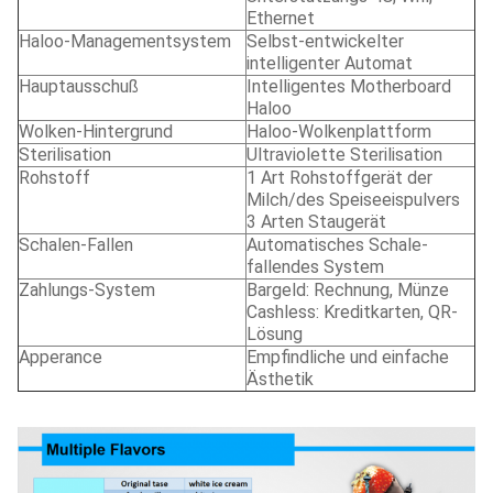
Ethernet
Haloo-Managementsystem
Selbst-entwickelter
intelligenter Automat
Hauptausschuß
Intelligentes Motherboard
Haloo
Wolken-Hintergrund
Haloo-Wolkenplattform
Sterilisation
Ultraviolette Sterilisation
Rohstoff
1 Art Rohstoffgerät der
Milch/des Speiseeispulvers
3 Arten Staugerät
Schalen-Fallen
Automatisches Schale-
fallendes System
Zahlungs-System
Bargeld: Rechnung, Münze
Cashless: Kreditkarten, QR-
Lösung
Apperance
Empfindliche und einfache
Ästhetik