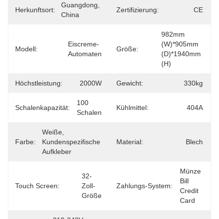
Guangdong, 
Herkunftsort:
Zertifizierung:
CE
China
982mm 
Eiscreme-
(W)*905mm 
Modell:
Größe:
Automaten
(D)*1940mm 
(H)
Höchstleistung:
2000W
Gewicht:
330kg
100 
Schalenkapazität:
Kühlmittel:
404A
Schalen
Weiße, 
Farbe:
Kundenspezifische 
Material:
Blech
Aufkleber
Münze 
32-
Bill 
Touch Screen:
Zoll-
Zahlungs-System:
Credit 
Größe
Card