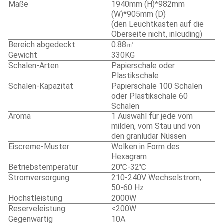
Maße
1940mm (H)*982mm
(W)*905mm (D)
(den Leuchtkasten auf die
Oberseite nicht, inlcuding)
Bereich abgedeckt
0.88㎡
Gewicht
330KG
Schalen-Arten
Papierschale oder
Plastikschale
Schalen-Kapazität
Papierschale 100 Schalen
oder Plastikschale 60
Schalen
Aroma
1 Auswahl für jede vom
milden, vom Stau und von
den granludar Nüssen
Eiscreme-Muster
Wolken in Form des
Hexagram
Betriebstemperatur
20℃-32℃
Stromversorgung
210-240V Wechselstrom,
50-60 Hz
Höchstleistung
2000W
Reserveleistung
<200W
Gegenwärtig
10A