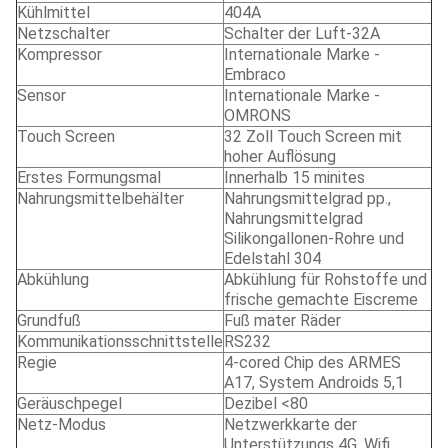
Kühlmittel
404A
Netzschalter
Schalter der Luft-32A
Kompressor
Internationale Marke -
Embraco
Sensor
Internationale Marke -
OMRONS
Touch Screen
32 Zoll Touch Screen mit
hoher Auflösung
Erstes Formungsmal
Innerhalb 15 minites
Nahrungsmittelbehälter
Nahrungsmittelgrad pp.,
Nahrungsmittelgrad
Silikongallonen-Rohre und
Edelstahl 304
Abkühlung
Abkühlung für Rohstoffe und
frische gemachte Eiscreme
Grundfuß
Fuß mater Räder
Kommunikationsschnittstelle
RS232
Regie
4-cored Chip des ARMES
A17, System Androids 5,1
Geräuschpegel
Dezibel <80
Netz-Modus
Netzwerkkarte der
Unterstützungs 4G, Wifi,