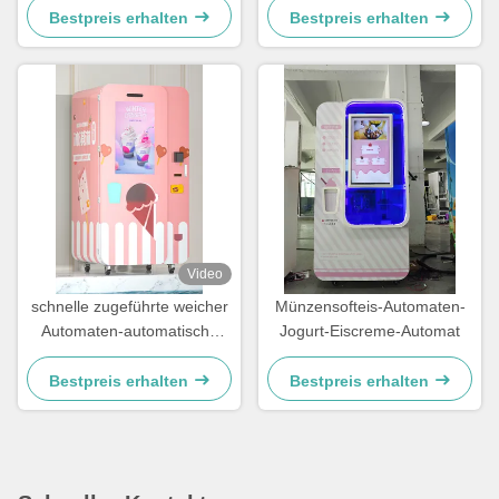
und Aufbewahrungsfunktion
Touchscreen und
Bestpreis erhalten
Bestpreis erhalten
automatischer
Reinigungsfunktion
Video
schnelle zugeführte weicher
Münzensofteis-Automaten-
Automaten-automatische
Jogurt-Eiscreme-Automat
Eiscreme der Eiscreme-15s,
die Maschine herstellt
Bestpreis erhalten
Bestpreis erhalten