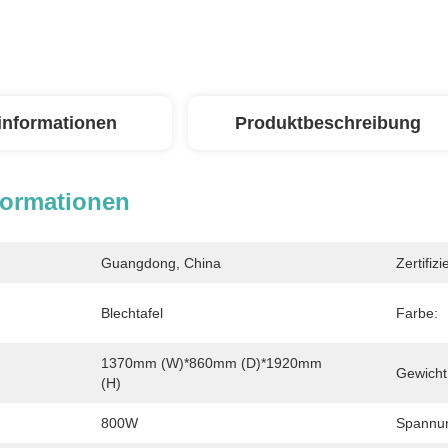
linformationen
Produktbeschreibung
formationen
Guangdong, China
Zertifiz
Blechtafel
Farbe:
1370mm (W)*860mm (D)*1920mm 
Gewicht
(H)
800W
Spannu