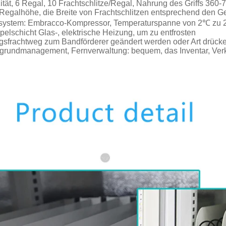
ität, 6 Regal, 10 Frachtschlitze/Regal, Nahrung des Griffs 360
Regalhöhe, die Breite von Frachtschlitzen entsprechend den Ge
lsystem: Embracco-Kompressor, Temperaturspanne von 2℃ zu 2
pelschicht Glas-, elektrische Heizung, um zu entfrosten
ngsfrachtweg zum Bandförderer geändert werden oder Art drück
ergrundmanagement, Fernverwaltung: bequem, das Inventar, Ver