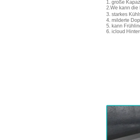
1. große Kapaz
2.We kann die 
3. starkes Küh
4. milderte Dop
5. kann Frühli
6. icloud Hint