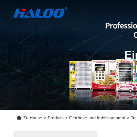
Ei
Zu Hause
>
Produits
>
Getränke und Imbissautomat
>
To