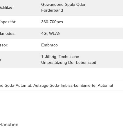
Gewundene Spule Oder 
chlitze:
Förderband
apazität:
360-700pcs
rkmodus:
4G, WLAN
sor:
Embraco
1-Jährig, Technische 
e:
Unterstützung Der Lebenszeit
nd Soda-Automat
, 
Aufzugs-Soda-Imbiss-kombinierter Automat
Flaschen