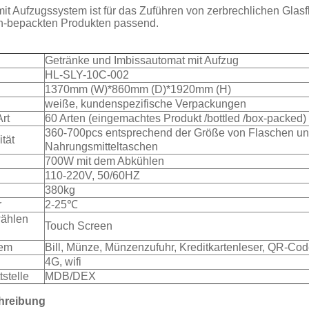
it Aufzugssystem ist für das Zuführen von zerbrechlichen Glasf
n-bepackten Produkten passend.
Getränke und Imbissautomat mit Aufzug
HL-SLY-10C-002
1370mm (W)*860mm (D)*1920mm (H)
weiße, kundenspezifische Verpackungen
rt
60 Arten (eingemachtes Produkt /bottled /box-packed)
360-700pcs entsprechend der Größe von Flaschen un
tät
Nahrungsmitteltaschen
700W mit dem Abkühlen
110-220V, 50/60HZ
380kg
r
2-25℃
ählen
Touch Screen
tem
Bill, Münze, Münzenzufuhr, Kreditkartenleser, QR-Co
4G, wifi
stelle
MDB/DEX
hreibung