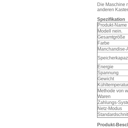
Die Maschine m
anderen Kaste
Spezifikation
Produkt-Name
Modell nein.
Gesamtgröße
Farbe
Manchandise-A
Speicherkapazi
Energie
Spannung
Gewicht
Kühltemperatu
Methode von w
Waren
Zahlungs-Sys
Netz-Modus
Standardschnitt
Produkt-Besc