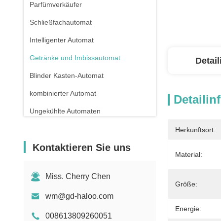
Parfümverkäufer
Schließfachautomat
Intelligenter Automat
Getränke und Imbissautomat
Detai
Blinder Kasten-Automat
kombinierter Automat
Detailin
Ungekühlte Automaten
Apothekenautomat
Herkunftsort:
Kontaktieren Sie uns
Flüssiger reinigender Automat
Material:
Miniautomat
Miss. Cherry Chen
Sex Toy Vending Machine
Größe:
wm@gd-haloo.com
Nagelverkaufsautomaten
Energie:
008613809260051