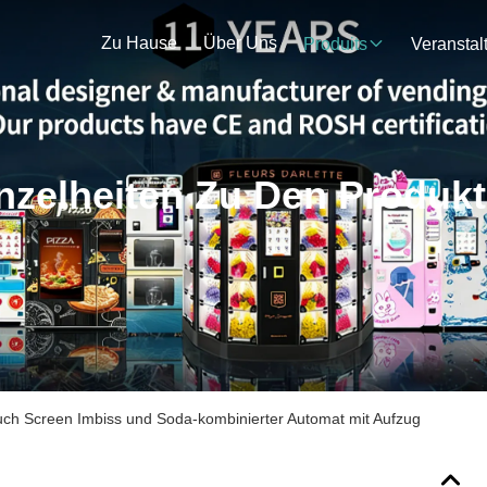
Zu Hause
Über Uns
Produits
nzelheiten Zu Den Produk
uch Screen Imbiss und Soda-kombinierter Automat mit Aufzug