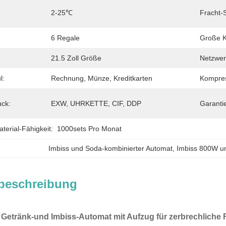
2-25℃
Fracht-S
6 Regale
Große K
21.5 Zoll Größe
Netzwe
l:
Rechnung, Münze, Kreditkarten
Kompres
ck:
EXW, UHRKETTE, CIF, DDP
Garanti
erial-Fähigkeit:
1000sets Pro Monat
Imbiss und Soda-kombinierter Automat
, 
Imbiss 800W u
beschreibung
Getränk-und Imbiss-Automat mit Aufzug für zerbrechliche 