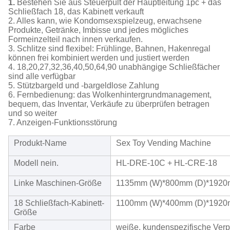
1.
Bestehen Sie aus Steuerpult der Hauptleitung 1pc + das
Schließfach 18, das Kabinett verkauft
2. Alles kann, wie Kondomsexspielzeug, erwachsene
Produkte, Getränke, Imbisse und jedes mögliches
Formeinzelteil nach innen verkaufen.
3. Schlitze sind flexibel: Frühlinge, Bahnen, Hakenregal
können frei kombiniert werden und justiert werden
4. 18,20,27,32,36,40,50,64,90 unabhängige Schließfächer
sind alle verfügbar
5. Stützbargeld und -bargeldlose Zahlung
6. Fernbedienung: das Wolkenhintergrundmanagement,
bequem, das Inventar, Verkäufe zu überprüfen betragen
und so weiter
7. Anzeigen-Funktionsstörung
Produkt-Name
Sex Toy Vending Machine
Modell nein.
HL-DRE-10C + HL-CRE-18
Linke Maschinen-Größe
1135mm (W)*800mm (D)*1920
18 Schließfach-Kabinett-
1100mm (W)*400mm (D)*1920
Größe
Farbe
weiße, kundenspezifische Ver