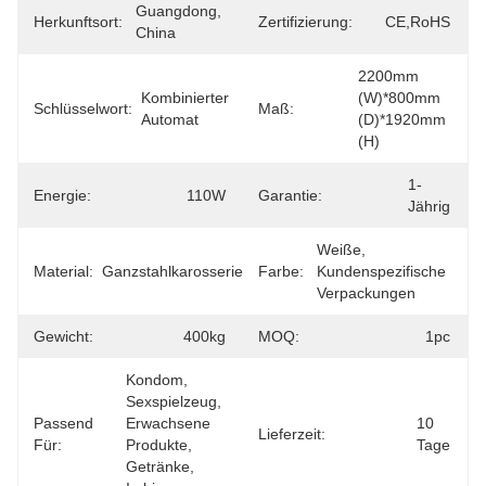
Guangdong, 
Herkunftsort:
Zertifizierung:
CE,RoHS
China
2200mm 
Kombinierter 
(W)*800mm 
Schlüsselwort:
Maß:
Automat
(D)*1920mm 
(H)
1-
Energie:
110W
Garantie:
Jährig
Weiße, 
Material:
Ganzstahlkarosserie
Farbe:
Kundenspezifische 
Verpackungen
Gewicht:
400kg
MOQ:
1pc
Kondom, 
Sexspielzeug, 
Passend
Erwachsene 
10 
Lieferzeit:
Für:
Produkte, 
Tage
Getränke, 