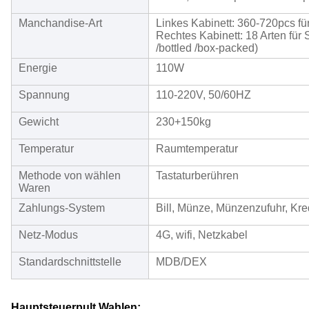
Manchandise-Art
Linkes Kabinett: 360-720pcs fü
Rechtes Kabinett: 18 Arten für
/bottled /box-packed)
Energie
110W
Spannung
110-220V, 50/60HZ
Gewicht
230+150kg
Temperatur
Raumtemperatur
Methode von wählen
Tastaturberühren
Waren
Zahlungs-System
Bill, Münze, Münzenzufuhr, Kre
Netz-Modus
4G, wifi, Netzkabel
Standardschnittstelle
MDB/DEX
Hauptsteuerpult Wahlen: