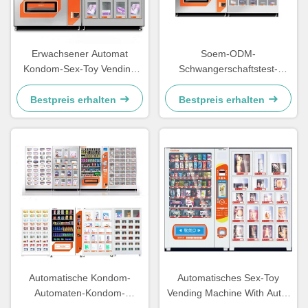
Erwachsener Automat
Soem-ODM-
Kondom-Sex-Toy Vending
Schwangerschaftstest-
Machine Combo Toyss
Automat Art Kit Test Vending
Machine With 50
Bestpreis erhalten
Bestpreis erhalten
Schließfächer
Automatische Kondom-
Automatisches Sex-Toy
Automaten-Kondom-
Vending Machine With Auto-