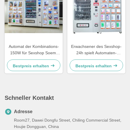
Automat der Kombinations-
Erwachsener des Sexshop-
150W für Sexshop Soem-
24h spielt Automaten-
ODM mit Raumtemperatur
hygienischer Produkt-
Automaten-sexy Puppen-
Bestpreis erhalten
Bestpreis erhalten
Automaten
Schneller Kontakt
Adresse
Room27, Dawei Dongfu Street, Chiling Commercial Street,
Houjie Dongguan, China