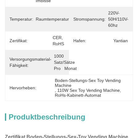
Imbisse
220V-
Temperatur:
Raumtemperatur
Stromspannung:
50H/110V-
60hz
CER, 
Zertifikat:
Hafen:
Yantian
RoHS
1000 
Versorgungsmaterial-
Satz/Sätze 
Fähigkeit:
Pro   Monat
Boden-Stellungs-Sex Toy Vending 
Machine
Hervorheben:
, 
110W Sex Toy Vending Machine
, 
RoHs-Kabinett-Automat
Produktbeschreibung
Zertifikat Boden-Stellungs-Sex-Toy Vending Machine